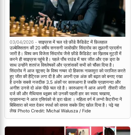
03/04/2026 -
साइप्रस में चल रहे फ़ीडे कैंडिडेट में फ़िलहाल
उज़्बेक्सितान की 20 वर्षीय सनसनी जावोखीर सिंदारोव का तूफ़ानी प्रदर्शन
जारी है। विश्व कप विजेता सिंदारोव जैसे फ़ीडे कैंडिडेट का ख़िताब मुट्ठी में
करने ही साइप्रस पहुंचे है। पहले पाँच राउंड में चार जीत और एक ड्रा के
साथ उन्होंने शतरंज विश्लेषकों और प्रशंसकों सभी को चौंका दिया है।
सिंदारोव नें आज यूएसए के विश्व नम्बर दो हिकारू नाकामुरा को पराजित करते
हुए जीत की हैट्रिक लगा दी है और अपनी एक अंक की बढ़त को बनाए रखा
है उनके सबसे नजदीक 3.5 अंकों पर कारुआना है जबकि प्रज्ञानन्दा और
अनीश उनसे दो अंक पीछे चल रहे है। कारुआना नें आज अपनी तीसरी जीत
दर्ज की और मैथियास ब्लूबम को उनकी पहली हार का स्वाद चखाया,
प्रज्ञानन्दा ने आज एसिपंको से ड्रा खेला । महिला वर्ग में लग्नो कैटरीना नें
बिबिसारा को मात देकर स्पर्धा को वापस सबके लिए खोल दिया है। पढ़े यह
लेख Photo Credit: Michal Walusza / Fide