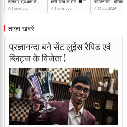
शानदार शुरुआत के
हम्पी विश्व के शीर्ष-10 में
चैंपियनशिप : हरिका
साथ बनाई एकल बढ़त
द्रोणावल्ली ने जीते दो
5 days ago
5 days ago
30 Jul 2026
स्वर्ण पदक
ताज़ा खबरें
प्रज्ञानन्दा बने सेंट लुईस रैपिड एवं
ब्लिट्ज के विजेता !