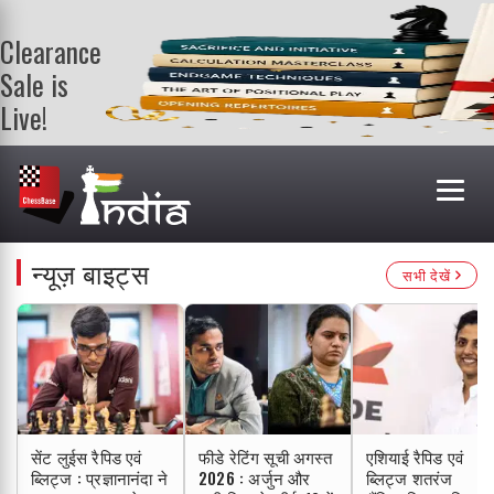
Clearance
Sale is
Live!
Get a FREE
book on
purchasing 2
or more
books. Valid
till 9th Aug.
न्यूज़ बाइट्स
सभी देखें
Shop Books
सेंट लुईस रैपिड एवं
फीडे रेटिंग सूची अगस्त
एशियाई रैपिड एवं
ब्लिट्ज : प्रज्ञानानंदा ने
2026 : अर्जुन और
ब्लिट्ज शतरंज